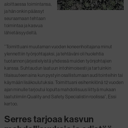
aloittaessa toimintansa,
ja hän onkin päässyt
seuraamaan tehtaan
toimintaa ja kasvua
lähietäisyydeltä.
”Toimittuani muutaman vuoden koneenhoitajana minut
ylennettiin työnjohtajaksi, ja tehtäväni oli huolehtia
tuotannon järjestelyistä yhdessä muiden työnjohtajien
kanssa. Suhtaudun laatuun intohimoisesti ja tartuinkin
tilaisuuteen aina kun pystyin osallistumaan auditointeihin tai
käymään lisäkoulutuksia. Toimittuani esihenkilönä 12 vuoden
ajan minulle tarjoutui lopulta mahdollisuus liittyä mukaan
laatutiimiin Quality and Safety Specialistin roolissa”, Essi
kertoo.
Serres tarjoaa kasvun