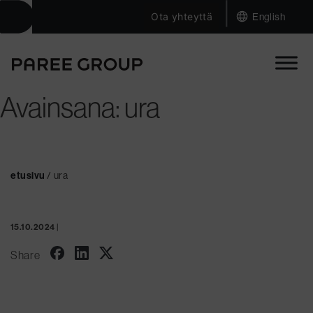
|
Skip
Ota yhteyttä
English
to
content
Avainsana:
ura
etusivu
/
ura
15.10.2024
|
Share