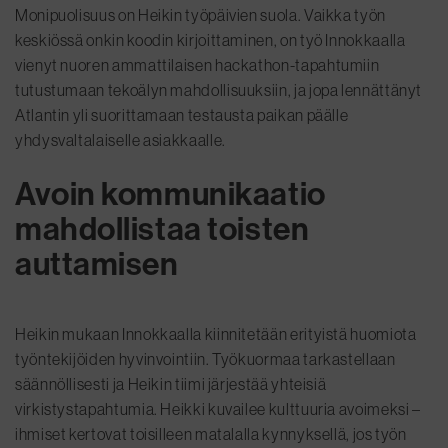
Monipuolisuus on Heikin työpäivien suola. Vaikka työn
keskiössä onkin koodin kirjoittaminen, on työ Innokkaalla
vienyt nuoren ammattilaisen hackathon-tapahtumiin
tutustumaan tekoälyn mahdollisuuksiin, ja jopa lennättänyt
Atlantin yli suorittamaan testausta paikan päälle
yhdysvaltalaiselle asiakkaalle.
Avoin kommunikaatio
mahdollistaa toisten
auttamisen
Heikin mukaan Innokkaalla kiinnitetään erityistä huomiota
työntekijöiden hyvinvointiin. Työkuormaa tarkastellaan
säännöllisesti ja Heikin tiimi järjestää yhteisiä
virkistystapahtumia. Heikki kuvailee kulttuuria avoimeksi –
ihmiset kertovat toisilleen matalalla kynnyksellä, jos työn