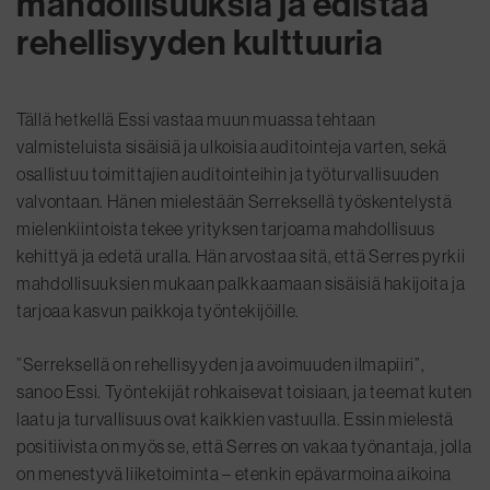
mahdollisuuksia ja edistää
rehellisyyden kulttuuria
Tällä hetkellä Essi vastaa muun muassa tehtaan
valmisteluista sisäisiä ja ulkoisia auditointeja varten, sekä
osallistuu toimittajien auditointeihin ja työturvallisuuden
valvontaan. Hänen mielestään Serreksellä työskentelystä
mielenkiintoista tekee yrityksen tarjoama mahdollisuus
kehittyä ja edetä uralla. Hän arvostaa sitä, että Serres pyrkii
mahdollisuuksien mukaan palkkaamaan sisäisiä hakijoita ja
tarjoaa kasvun paikkoja työntekijöille.
”Serreksellä on rehellisyyden ja avoimuuden ilmapiiri”,
sanoo Essi. Työntekijät rohkaisevat toisiaan, ja teemat kuten
laatu ja turvallisuus ovat kaikkien vastuulla. Essin mielestä
positiivista on myös se, että Serres on vakaa työnantaja, jolla
on menestyvä liiketoiminta – etenkin epävarmoina aikoina