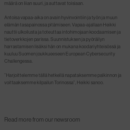
määrä on liian suuri, ja auttavat toisiaan.
Antoisa vapaa-aika on avain hyvinvointiin ja työn ja muun
elämän tasapainossa pitämiseen. Vapaa-ajallaan Heikki
nauttii ulkoilusta ja toteuttaa intohimojaan koodaamisen ja
tietoverkkojen parissa. Suunnistuksen ja pyöräilyn
harrastamisen lisäksi hän on mukana koodariyhteisössä ja
kuuluu Suomen joukkueeseen European Cybersecurity
Challengessa.
”Harjoittelemme tällä hetkellä napataksemme palkinnon ja
voittaaksemme kilpailun Torinossa”, Heikki sanoo.
Read more from our newsroom