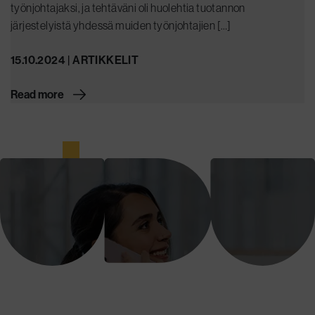
työnjohtajaksi, ja tehtäväni oli huolehtia tuotannon
järjestelyistä yhdessä muiden työnjohtajien […]
15.10.2024 | ARTIKKELIT
Read more
Tuemme, opastamme ja valmennamme
tytäryhtiöitämme, jotta ne voisivat luoda
arvoa ja kasvaa kestävästi.