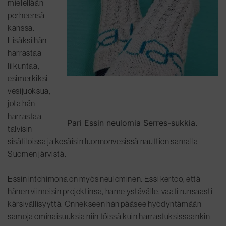
mielellään
perheensä
kanssa.
Lisäksi hän
harrastaa
liikuntaa,
esimerkiksi
vesijuoksua,
jota hän
harrastaa
Pari Essin neulomia Serres-sukkia.
talvisin
sisätiloissa ja kesäisin luonnonvesissä nauttien samalla
Suomen järvistä.
Essin intohimona on myös neulominen. Essi kertoo, että
hänen viimeisin projektinsa, hame ystävälle, vaati runsaasti
kärsivällisyyttä. Onnekseen hän pääsee hyödyntämään
samoja ominaisuuksia niin töissä kuin harrastuksissaankin –