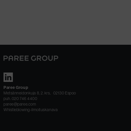
Paree Group
Metsänneidonkuja 8, 2. krs, 02130 Espoo
puh. 020 746 4400
paree@paree.com
Whistleblowing-ilmoituskanava