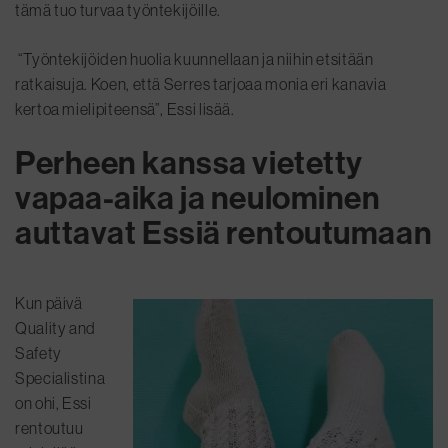
tämä tuo turvaa työntekijöille.
“Työntekijöiden huolia kuunnellaan ja niihin etsitään
ratkaisuja. Koen, että Serres tarjoaa monia eri kanavia
kertoa mielipiteensä”, Essi lisää.
Perheen kanssa vietetty
vapaa-aika ja neulominen
auttavat Essiä rentoutumaan
Kun päivä
Quality and
Safety
Specialistina
on ohi, Essi
rentoutuu