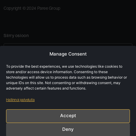
Copyright © 2024 Paree Group
Siirry osioon
Etusivu
Manage Consent
Paree Groupista
To provide the best experiences, we use technologies like cookies to
store and/or access device information. Consenting to these
Vastuullisuus
technologies will allow us to process data such as browsing behavior or
unique IDs on this site. Not consenting or withdrawing consent, may
adversely affect certain features and functions.
Tytäryhtiömme
Hallinnoi palveluita
Ura Paree Groupissa
Accept
Ajankohtaista
Deny