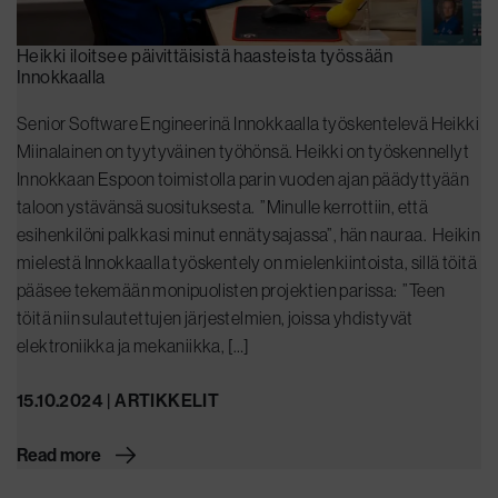
Heikki iloitsee päivittäisistä haasteista työssään
Innokkaalla
Senior Software Engineerinä Innokkaalla työskentelevä Heikki
Miinalainen on tyytyväinen työhönsä. Heikki on työskennellyt
Innokkaan Espoon toimistolla parin vuoden ajan päädyttyään
taloon ystävänsä suosituksesta. ”Minulle kerrottiin, että
esihenkilöni palkkasi minut ennätysajassa”, hän nauraa. Heikin
mielestä Innokkaalla työskentely on mielenkiintoista, sillä töitä
pääsee tekemään monipuolisten projektien parissa: ”Teen
töitä niin sulautettujen järjestelmien, joissa yhdistyvät
elektroniikka ja mekaniikka, […]
15.10.2024 | ARTIKKELIT
Read more