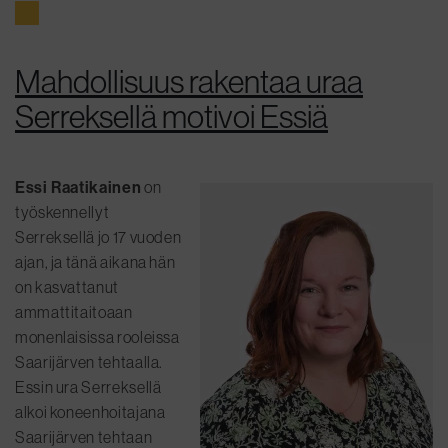
Mahdollisuus rakentaa uraa
Serreksellä motivoi Essiä
Essi Raatikainen
on
työskennellyt
Serreksellä jo 17 vuoden
ajan, ja tänä aikana hän
on kasvattanut
ammattitaitoaan
monenlaisissa rooleissa
Saarijärven tehtaalla.
Essin ura Serreksellä
alkoi koneenhoitajana
Saarijärven tehtaan