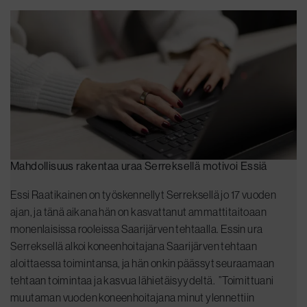
Mahdollisuus rakentaa uraa Serreksellä motivoi Essiä
Essi Raatikainen on työskennellyt Serreksellä jo 17 vuoden
ajan, ja tänä aikana hän on kasvattanut ammattitaitoaan
monenlaisissa rooleissa Saarijärven tehtaalla. Essin ura
Serreksellä alkoi koneenhoitajana Saarijärven tehtaan
aloittaessa toimintansa, ja hän onkin päässyt seuraamaan
tehtaan toimintaa ja kasvua lähietäisyydeltä. ”Toimittuani
muutaman vuoden koneenhoitajana minut ylennettiin